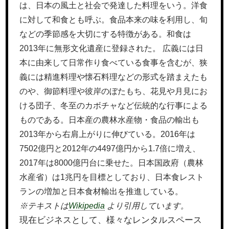
は、日本の風土と社会で発達した料理をいう。洋食
に対して和食とも呼ぶ。食品本来の味を利用し、旬
などの季節感を大切にする特徴がある。和食は
2013年に無形文化遺産に登録された。 広義には日
本に由来して日常作り食べている食事を含むが、狭
義には精進料理や懐石料理などの形式を踏まえたも
のや、御節料理や彼岸のぼたもち、花見や月見にお
ける団子、冬至のカボチャなど伝統的な行事による
ものである。日本産の農林水産物・食品の輸出も
2013年から右肩上がりに伸びている。2016年は
7502億円と2012年の4497億円から1.7倍に増え、
2017年は8000億円台に乗せた。日本国政府（農林
水産省）は1兆円を目標としており、日本食レスト
ランの増加と日本食材輸出を推進している。
※テキストは
Wikipedia
より引用しています。
現在ビジネスとして、様々なレンタルスペース