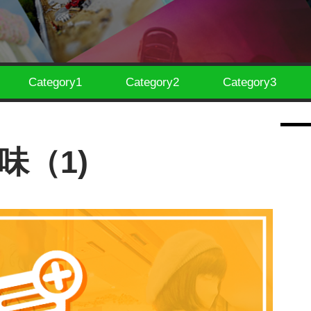
Category1
Category2
Category3
味（1)