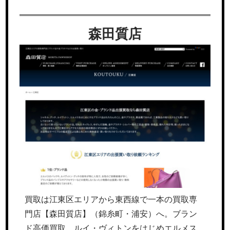
森田質店
買取は江東区エリアから東西線で一本の買取専
門店【森田質店】（錦糸町・浦安）へ。ブラン
ド高価買取、ルイ・ヴィトンをはじめエルメス