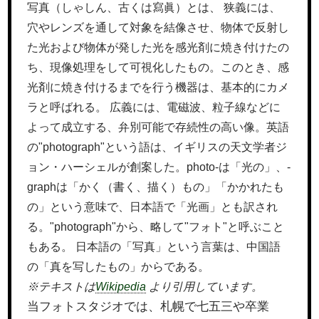
写真（しゃしん、古くは寫眞）とは、 狭義には、
穴やレンズを通して対象を結像させ、物体で反射し
た光および物体が発した光を感光剤に焼き付けたの
ち、現像処理をして可視化したもの。このとき、感
光剤に焼き付けるまでを行う機器は、基本的にカメ
ラと呼ばれる。 広義には、電磁波、粒子線などに
よって成立する、弁別可能で存続性の高い像。英語
の"photograph"という語は、イギリスの天文学者ジ
ョン・ハーシェルが創案した。photo-は「光の」、-
graphは「かく（書く、描く）もの」「かかれたも
の」という意味で、日本語で「光画」とも訳され
る。"photograph"から、略して"フォト"と呼ぶこと
もある。 日本語の「写真」という言葉は、中国語
の「真を写したもの」からである。
※テキストは
Wikipedia
より引用しています。
当フォトスタジオでは、札幌で七五三や卒業