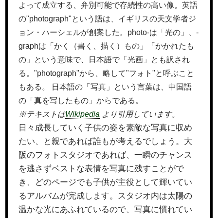
よって成立する、弁別可能で存続性の高い像。英語
の"photograph"という語は、イギリスの天文学者ジ
ョン・ハーシェルが創案した。photo-は「光の」、-
graphは「かく（書く、描く）もの」「かかれたも
の」という意味で、日本語で「光画」とも訳され
る。"photograph"から、略して"フォト"と呼ぶこと
もある。 日本語の「写真」という言葉は、中国語
の「真を写したもの」からである。
※テキストは
Wikipedia
より引用しています。
日々成長していく子供の姿を素敵な写真に収め
たい、と親であれば誰もが考えるでしょう。大
阪のフォトスタジオであれば、一瞬のチャンス
を逃さずベストな表情を写真に残すことがで
き、どのページでも子供が主役として輝いてい
るアルバムが完成します。スタジオ内は太陽の
温かな光にあふれているので、写真に慣れてい