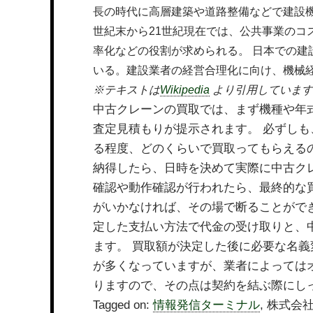
長の時代に高層建築や道路整備などで建設機
世紀末から21世紀現在では、公共事業のコ
率化などの役割が求められる。 日本での建
いる。建設業者の経営合理化に向け、機械
※テキストは
Wikipedia
より引用しています
中古クレーンの買取では、まず機種や年
査定見積もりが提示されます。 必ずし
る程度、どのくらいで買取ってもらえる
納得したら、日時を決めて実際に中古ク
確認や動作確認が行われたら、最終的な
がいかなければ、その場で断ることがで
定した支払い方法で代金の受け取りと、
ます。 買取額が決定した後に必要な名
が多くなっていますが、業者によっては
りますので、その点は契約を結ぶ際にし
Tagged on:
情報発信ターミナル
, 株式会