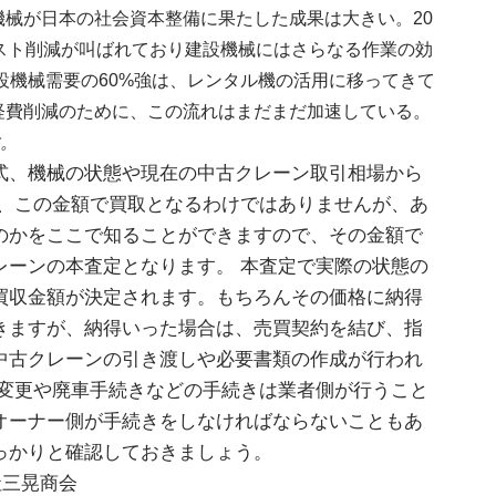
械が日本の社会資本整備に果たした成果は大きい。20
スト削減が叫ばれており建設機械にはさらなる作業の効
設機械需要の60%強は、レンタル機の活用に移ってきて
経費削減のために、この流れはまだまだ加速している。
。
式、機械の状態や現在の中古クレーン取引相場から
も、この金額で買取となるわけではありませんが、あ
のかをここで知ることができますので、その金額で
レーンの本査定となります。 本査定で実際の状態の
買収金額が決定されます。もちろんその価格に納得
きますが、納得いった場合は、売買契約を結び、指
中古クレーンの引き渡しや必要書類の作成が行われ
義変更や廃車手続きなどの手続きは業者側が行うこと
オーナー側が手続きをしなければならないこともあ
っかりと確認しておきましょう。
社三晃商会